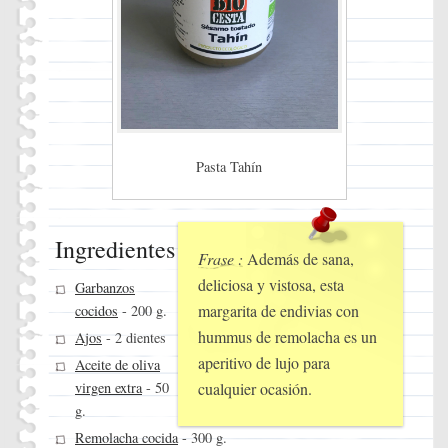
Pasta Tahín
Ingredientes
Frase :
Además de sana,
deliciosa y vistosa, esta
Garbanzos
margarita de endivias con
cocidos
- 200 g.
hummus de remolacha es un
Ajos
- 2 dientes
aperitivo de lujo para
Aceite de oliva
virgen extra
- 50
cualquier ocasión.
g.
Remolacha cocida
- 300 g.