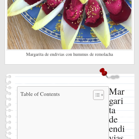
Margarita de endivias con hummus de remolacha
Mar
Margarita
Table of Contents
gari
de
endivias
ta
con
de
hummus
de
endi
remolacha
vias
Ingredientes