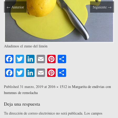
←
Anterior
Siguiente
→
Añadimos el zumo del limón
Fa
T
Li
E
Pi
C
ce
wi
nk
m
nt
o
Fa
T
Li
E
Pi
C
bo
tte
ed
ail
er
m
ce
wi
nk
m
nt
o
ok
r
In
es
pa
bo
tte
ed
ail
er
m
Published
31 marzo, 2019
at
2016 × 1512
in
Margarita de endivias con
t
rti
hummus de remolacha
ok
r
In
es
pa
r
t
rti
Deja una respuesta
r
Tu dirección de correo electrónico no será publicada.
Los campos