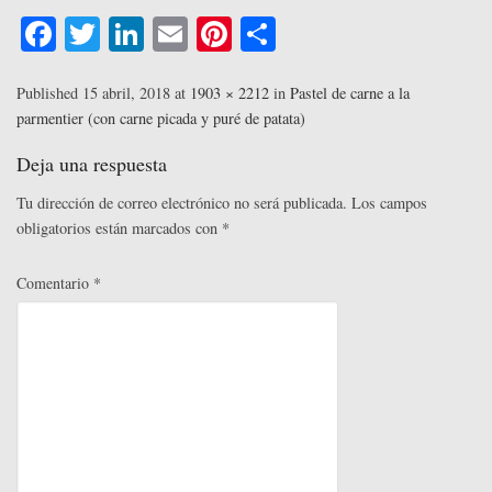
ce
wi
nk
m
nt
o
Fa
T
Li
E
Pi
C
bo
tte
ed
ail
er
m
ce
wi
nk
m
nt
o
ok
r
In
es
pa
bo
tte
ed
ail
er
m
Published
15 abril, 2018
at
1903 × 2212
in
Pastel de carne a la
t
rti
parmentier (con carne picada y puré de patata)
ok
r
In
es
pa
r
t
rti
Deja una respuesta
r
Tu dirección de correo electrónico no será publicada.
Los campos
obligatorios están marcados con
*
Comentario
*