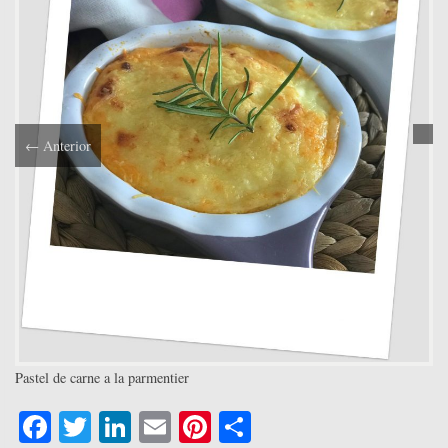
←
Anterior
Pastel de carne a la parmentier
Fa
T
Li
E
Pi
C