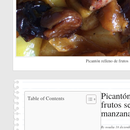
Picantón relleno de fruto
Picantón
Picantón
Table of Contents
frutos s
relleno
de frutos
manzan
secos y
manzana
Ingredientes
By
rosalia
18 diciemb