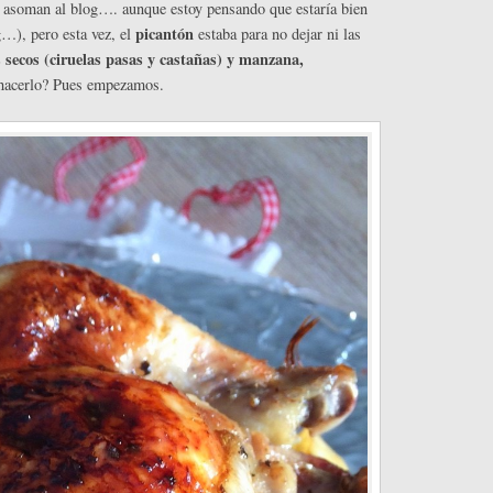
se asoman al blog…. aunque estoy pensando que estaría bien
picantón
g…), pero esta vez, el
estaba para no dejar ni las
s secos (ciruelas pasas y castañas) y manzana,
 hacerlo? Pues empezamos.