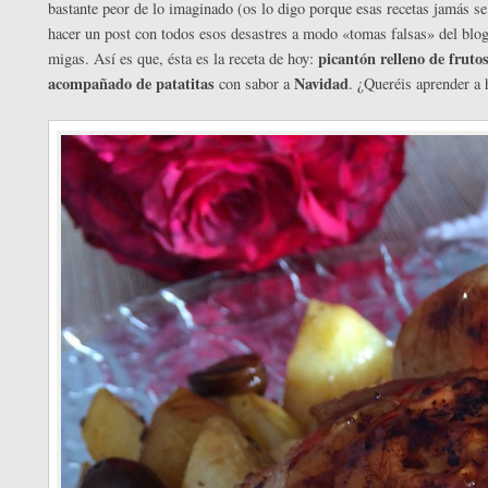
bastante peor de lo imaginado (os lo digo porque esas recetas jamás 
hacer un post con todos esos desastres a modo «tomas falsas» del blo
picantón relleno de fruto
migas. Así es que, ésta es la receta de hoy:
acompañado de patatitas
Navidad
con sabor a
. ¿Queréis aprender a