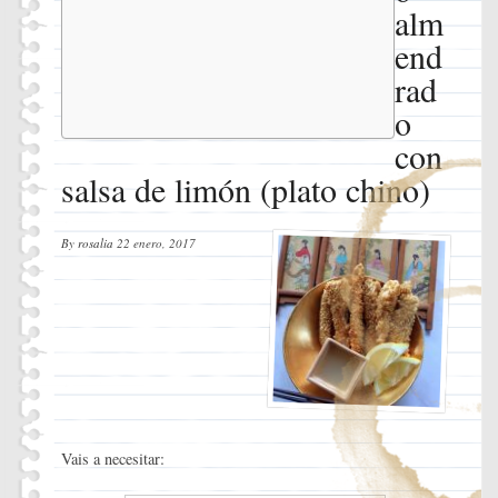
con salsa
alm
de limón
end
(plato
chino)
rad
Ingredientes
o
Instrucciones
con
salsa de limón (plato chino)
By
rosalia
22 enero, 2017
Vais a necesitar: