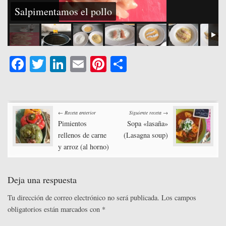
Salpimentamos el pollo
Fa
T
Li
E
Pi
C
ce
wi
nk
m
nt
o
bo
tte
ed
ail
er
m
Post
ok
r
In
es
pa
← Receta anterior
Siguiente receta →
t
rti
Pimientos
Sopa «lasaña»
navigation
rellenos de carne
(Lasagna soup)
r
y arroz (al horno)
Deja una respuesta
Tu dirección de correo electrónico no será publicada.
Los campos
obligatorios están marcados con
*