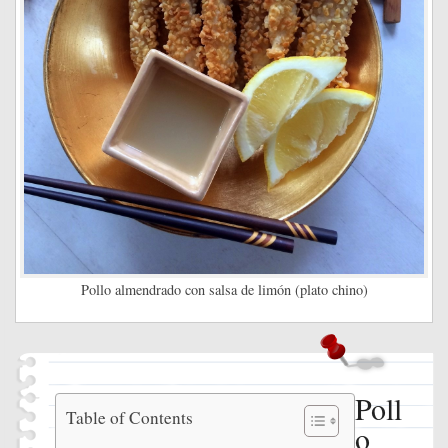
Pollo almendrado con salsa de limón (plato chino)
Poll
Pollo
Table of Contents
o
almendrado