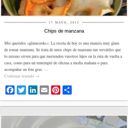
17 MAYO, 2015
Chips de manzana
Mis queridos «glamcooks»: La receta de hoy es una manera muy glam
de tomar manzana. Se trata de unos chips de manzana tan versátiles que
lo mismo sirven para que merienden vuestros hijos en la ruta de vuelta a
casa, como para un tentempié de oficina a media mañana o para
acompañar un foie gras. …
Continuar leyendo
→
Fa
T
Li
E
Pi
C
ce
wi
nk
m
nt
o
bo
tte
ed
ail
er
m
ok
r
In
es
pa
t
rti