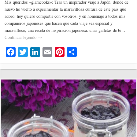
Mis queridos «glamcooks»: Tras un inspirador viaje a Japón, donde de
nuevo he vuelto a experimentar la maravillosa cultura de este país que
adoro, hoy quiero compartir con vosotros, y en homenaje a todos mis
compañeros japoneses que hacen que cada viaje sea especial y
maravilloso, una receta de inspiración japonesa: unas galletas de té …
Continuar leyendo
→
Fa
T
Li
E
Pi
C
ce
wi
nk
m
nt
o
bo
tte
ed
ail
er
m
ok
r
In
es
pa
t
rti
r