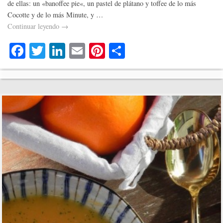
de ellas: un «banoffee pie«, un pastel de plátano y toffee de lo más
Cocotte y de lo más Minute, y …
Continuar leyendo
→
Fa
T
Li
E
Pi
C
ce
wi
nk
m
nt
o
bo
tte
ed
ail
er
m
ok
r
In
es
pa
t
rti
r