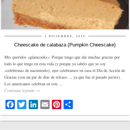
2 DICIEMBRE, 2014
Cheescake de calabaza (Pumpkin Cheescake)
Mis queridos «glamcooks»: Porque tengo que dar muchas gracias por
todo lo que tengo en esta vida (y porque ya sabéis que yo soy
«celebrona» de nacimiento), ayer celebramos en casa el Día de Acción de
Gracias (con un par de días de retraso…, ya que fue el pasado jueves).
Los americanos celebran en este …
Continuar leyendo
→
Fa
T
Li
E
Pi
C
ce
wi
nk
m
nt
o
bo
tte
ed
ail
er
m