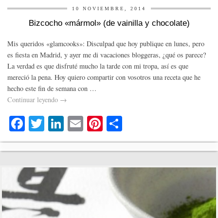
10 NOVIEMBRE, 2014
Bizcocho «mármol» (de vainilla y chocolate)
Mis queridos «glamcooks»: Disculpad que hoy publique en lunes, pero
es fiesta en Madrid, y ayer me di vacaciones bloggeras, ¿qué os parece?
La verdad es que disfruté mucho la tarde con mi tropa, así es que
mereció la pena. Hoy quiero compartir con vosotros una receta que he
hecho este fin de semana con …
Continuar leyendo
→
Fa
T
Li
E
Pi
C
ce
wi
nk
m
nt
o
bo
tte
ed
ail
er
m
ok
r
In
es
pa
t
rti
r