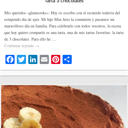
Tarta 3 chocolates
Mis queridos «glamcooks»: Hoy os escribo con el recuerdo todavía del
estupendo día de ayer. Mi hijo Max hizo la comunión y pasamos un
maravilloso día en familia. Para celebrarlo con todos vosotros, la receta
que hoy quiero compartir es una tarta, una de mis tartas favoritas: la tarta
de 3 chocolates. Para ello he …
Continuar leyendo
→
Fa
T
Li
E
Pi
C
ce
wi
nk
m
nt
o
bo
tte
ed
ail
er
m
ok
r
In
es
pa
t
rti
r