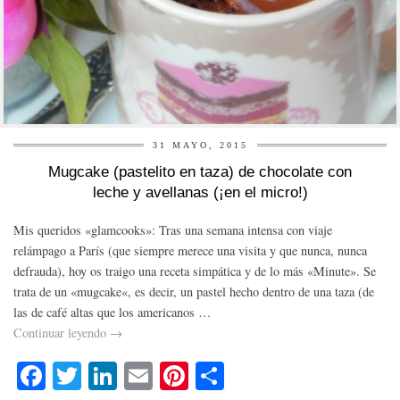
31 MAYO, 2015
Mugcake (pastelito en taza) de chocolate con
leche y avellanas (¡en el micro!)
Mis queridos «glamcooks»: Tras una semana intensa con viaje
relámpago a París (que siempre merece una visita y que nunca, nunca
defrauda), hoy os traigo una receta simpática y de lo más «Minute». Se
trata de un «mugcake«, es decir, un pastel hecho dentro de una taza (de
las de café altas que los americanos …
Continuar leyendo
→
Fa
T
Li
E
Pi
C