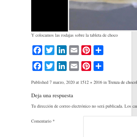
Y colocamos las rodajas sobre la tableta de choco
Fa
T
Li
E
Pi
C
ce
wi
nk
m
nt
o
Fa
T
Li
E
Pi
C
bo
tte
ed
ail
er
m
ce
wi
nk
m
nt
o
ok
r
In
es
pa
bo
tte
ed
ail
er
m
Published
7 marzo, 2020
at
1512 × 2016
in
Trenza de chocol
t
rti
ok
r
In
es
pa
Deja una respuesta
r
t
rti
Tu dirección de correo electrónico no será publicada.
Los ca
r
Comentario
*